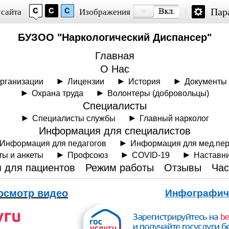
Пар
 сайта
Изображения
БУЗОО "Наркологический Диспансер"
Главная
О Нас
рганизации
Лицензии
История
Документы
Охрана труда
Волонтеры (добровольцы)
Специалисты
Специалисты службы
Главный нарколог
Информация для специалистов
Информация для педагогов
Информация для мед.пе
ты и анкеты
Профсоюз
COVID-19
Наставн
 для пациентов
Режим работы
Отзывы
Час
осмотр видео
Инфографич