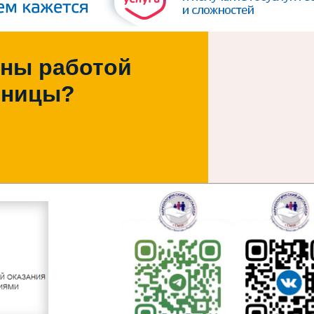
ны работой
ьницы?