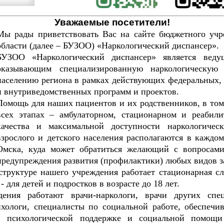
Уважаемые посетители!
Мы рады приветствовать Вас на сайте бюджетного учр
области (далее – БУЗОО) «Наркологический диспансер».
БУЗОО «Наркологический диспансер» является веду
оказывающим специализированную наркологическую
населению региона в рамках действующих федеральных,
и внутриведомственных программ и проектов.
Помощь для наших пациентов и их родственников, в том
всех этапах – амбулаторном, стационарном и реаби
качества и максимальной доступности наркологичес
взрослого и детского населения располагаются в каждо
Омска, куда может обратиться желающий с вопросами
предупреждения развития (профилактики) любых видов з
труктуре нашего учреждения работает стационарная слу
- для детей и подростков в возрасте до 18 лет.
ения работают врачи-наркологи, врачи других специ
хологи, специалисты по социальной работе, обеспеч
е, психологической поддержке и социальной помощ