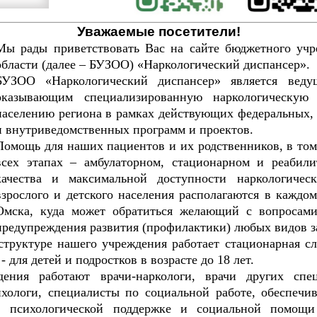
Уважаемые посетители!
Мы рады приветствовать Вас на сайте бюджетного учр
области (далее – БУЗОО) «Наркологический диспансер».
БУЗОО «Наркологический диспансер» является веду
оказывающим специализированную наркологическую
населению региона в рамках действующих федеральных,
и внутриведомственных программ и проектов.
Помощь для наших пациентов и их родственников, в том
всех этапах – амбулаторном, стационарном и реаби
качества и максимальной доступности наркологичес
взрослого и детского населения располагаются в каждо
Омска, куда может обратиться желающий с вопросами
предупреждения развития (профилактики) любых видов з
труктуре нашего учреждения работает стационарная слу
- для детей и подростков в возрасте до 18 лет.
ения работают врачи-наркологи, врачи других специ
хологи, специалисты по социальной работе, обеспеч
е, психологической поддержке и социальной помощ