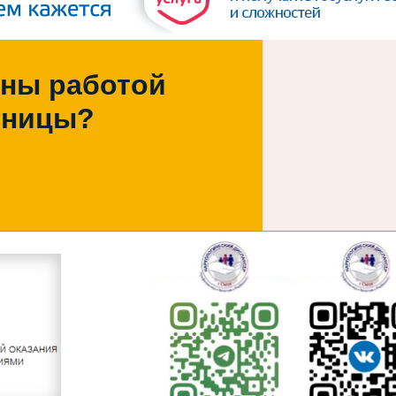
ны работой
ьницы?