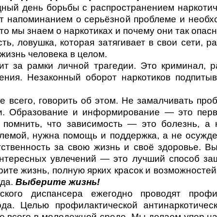
ный день борьбы с распространением наркотич
ит напоминанием о серьёзной проблеме и необх
что мы знаем о наркотиках и почему они так опа
ть, ловушка, которая затягивает в свои сети, р
 жизнь человека в целом.
ит за рамки личной трагедии. Это криминал, 
ения. Незаконный оборот наркотиков подпитыв
 всего, говорить об этом. Не замалчивать проб
ми. Образование и информирование — это пер
 помнить, что зависимость — это болезнь, а 
лемой, нужна помощь и поддержка, а не осужде
ственность за свою жизнь и своё здоровье. В
интересных увлечений — это лучший способ за
ите жизнь, полную ярких красок и возможностей
уда.
Выберите жизнь!
ского диспансера ежегодно проводят профи
ода. Целью профилактической антинаркотичес
де всего в молодежной среде. Мы делаем упор 