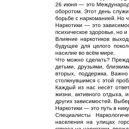
26 июня — это Международ
оборотом. Этот день служ
борьбе с наркоманией. Но 
Наркотики — это зависимос
психическое здоровье, но и
Влияние наркотиков выход
будущее для целого покол
насилие во всём мире.
Что можно сделать? Прежде
детьми, друзьями, близки
вторых, поддержка. Важно
столкнувшимся с этой проб
Каждый из нас несёт ответ
жизни, активного отдыха, 
других зависимостей. Выбер
Наркотики — это путь в ник
Специалисты Наркологиче
населения на улицах гор
спроса на наркотики, преж