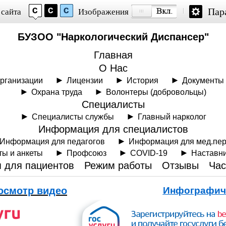
Пар
 сайта
Изображения
БУЗОО "Наркологический Диспансер"
Главная
О Нас
рганизации
Лицензии
История
Документы
Охрана труда
Волонтеры (добровольцы)
Специалисты
Специалисты службы
Главный нарколог
Информация для специалистов
Информация для педагогов
Информация для мед.пе
ты и анкеты
Профсоюз
COVID-19
Наставн
 для пациентов
Режим работы
Отзывы
Час
осмотр видео
Инфографич