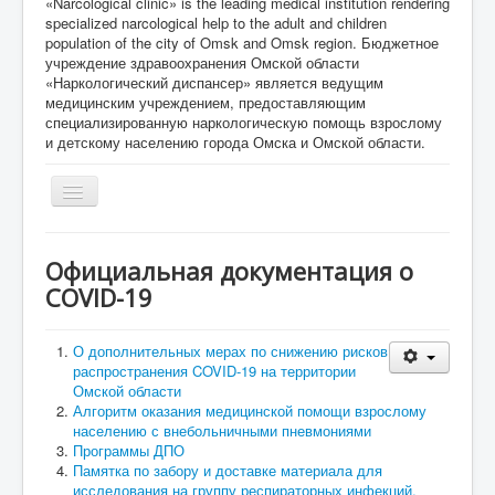
«Narcological clinic» is the leading medical institution rendering
specialized narcological help to the adult and children
population of the city of Omsk and Omsk region. Бюджетное
учреждение здравоохранения Омской области
«Наркологический диспансер» является ведущим
медицинским учреждением, предоставляющим
специализированную наркологическую помощь взрослому
и детскому населению города Омска и Омской области.
Toggle
Navigation
Главная
Официальная документация о
О Нас
COVID-19
Специалисты
О дополнительных мерах по снижению рисков
Информация
распространения COVID-19 на территории
для
специалистов
Омской области
Алгоритм оказания медицинской помощи взрослому
Информация
населению с внебольничными пневмониями
для пациентов
Программы ДПО
Памятка по забору и доставке материала для
Режим работы
исследования на группу респираторных инфекций,