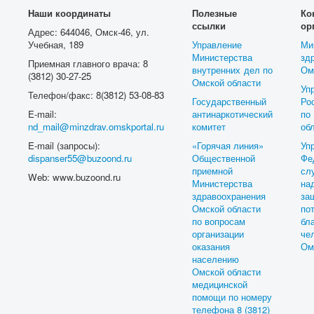
Наши координаты
Полезные
Ко
ссылки
ор
Адрес: 644046, Омск-46, ул.
Учебная, 189
Управление
Ми
Министерства
зд
Приемная главного врача: 8
внутренних дел по
Ом
(3812) 30-27-25
Омской области
Уп
Телефон/факс: 8(3812) 53-08-83
Государственный
Ро
E-mail:
антинаркотический
п
nd_mail@minzdrav.omskportal.ru
комитет
об
E-mail (запросы):
«Горячая линия»
Уп
dispanser55@buzoond.ru
Общественной
Фе
приемной
с
Web: www.buzoond.ru
Министерства
на
здравоохранения
з
Омской области
по
по вопросам
бл
организации
ч
оказания
Ом
населению
Омской области
медицинской
помощи по номеру
телефона 8 (3812)