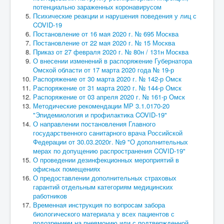
потенциально зараженных коронавирусом
Отзывы
Психические реакции и нарушения поведения у лиц с
COVID-19
Частые
Постановление от 16 мая 2020 г. № 695 Москва
вопросы
Постановление от 22 мая 2020 г. № 15 Москва
Приказ от 27 февраля 2020 г. № 80н / 131н Москва
Главная
Информация для специалистов
О внесении изменений в распоряжение Губернатора
COVID-19
Омской области от 17 марта 2020 года № 19-р
Распоряжение от 30 марта 2020 г. № 142-р Омск
Распоряжение от 31 марта 2020 г. № 144-р Омск
Распоряжение от 03 апреля 2020 г. № 161-р Омск
Методические рекомендации МР 3.1.0170-20
"Эпидемиология и профилактика COVID-19"
О направлении постановления Главного
государственного санитарного врача Российской
Федерации от 30.03.2020г. №9 "О дополнительных
мерах по допущению распространения COVID-19"
О проведении дезинфекционных мероприятий в
офисных помещениях
О предоставлении дополнительных страховых
гарантий отдельным категориям медицинских
работников
Временная инструкция по вопросам забора
биологического материала у всех пациентов с
подозрением на пневмонию или с подтвержденной