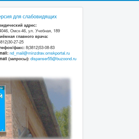
ерсия для слабовидящих
идический адрес:
4046, Омск-46, ул. Учебная, 189
иёмная главного врача:
3812)30-27-25
лефон/факс:
8(3812)53-08-83
mail:
nd_mail@minzdrav.omskportal.ru
mail (запросы):
dispanser55@buzoond.ru