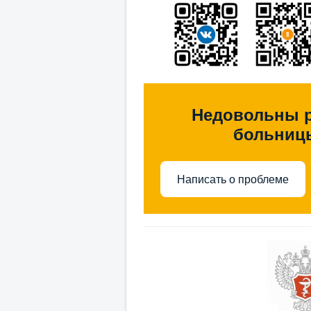
Недовольны 
больниц
Написать о проблеме