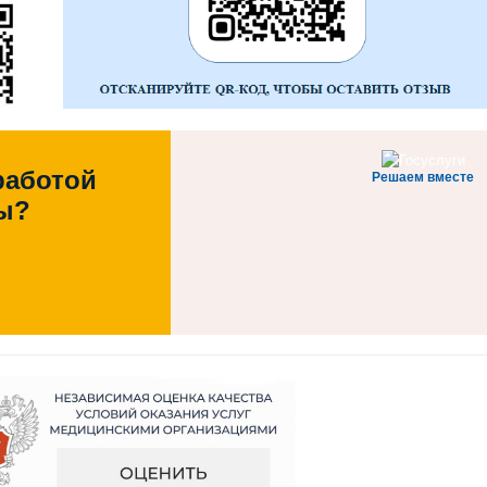
работой
Решаем вместе
ы?