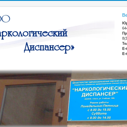
В
Юр
64
Пр
8(
Те
E-
E-