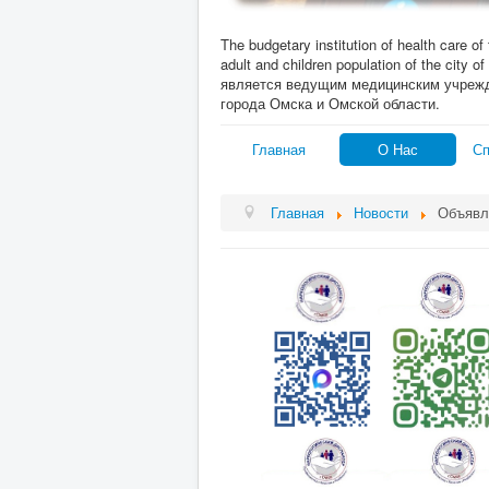
The budgetary institution of health care of
adult and children population of the c
является ведущим медицинским учреж
города Омска и Омской области.
Главная
О Нас
Сп
Главная
Новости
Объявл