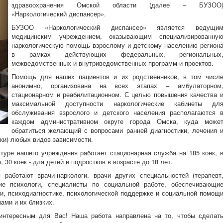
здравоохранения Омской области (далее – БУЗОО
«Наркологический диспансер».
БУЗОО «Наркологический диспансер» является ведущи
медицинским учреждением, оказывающим специализированну
наркологическую помощь взрослому и детскому населению регион
в рамках действующих федеральных, региональных
межведомственных и внутриведомственных программ и проектов.
Помощь для наших пациентов и их родственников, в том числ
анонимно, организована на всех этапах – амбулаторном
стационарном и реабилитационном. С целью повышения качества 
максимальной доступности наркологические кабинеты дл
обслуживания взрослого и детского населения располагаются 
каждом административном округе города Омска, куда може
обратиться желающий с вопросами ранней диагностики, лечения 
ки) любых видов зависимости.
туре нашего учреждения работает стационарная служба на 185 коек, 
 30 коек - для детей и подростков в возрасте до 18 лет.
работают врачи-наркологи, врачи других специальностей (терапевт
кие психологи, специалисты по социальной работе, обеспечивающи
и, психодиагностике, психологической поддержке и социальной помощ
ами и их близких.
 интересным для Вас! Наша работа направлена на то, чтобы сделат